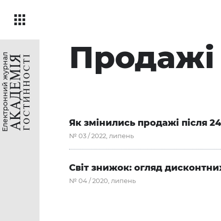
Продажі
Електронний журнал
Як змінились продажі після 2
№ 03 / 2022, липень
Світ знижок: огляд дисконтни
№ 04 / 2020, липень